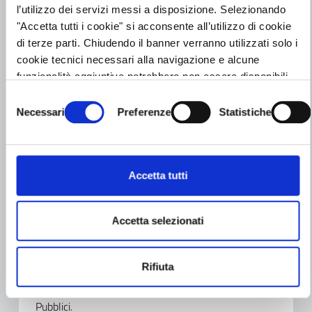
Misura articolata in tree linee di intervento: Linea
l’utilizzo dei servizi messi a disposizione. Selezionando
Consulenza, formazione e servizi, Linea Contributi
"Accetta tutti i cookie" si acconsente all’utilizzo di cookie
per ausili e Linea Isola formativa, rivolte a imprese
di terze parti. Chiudendo il banner verranno utilizzati solo i
con sede operativa in Provincia di Cremona e a Enti
cookie tecnici necessari alla navigazione e alcune
Pubblici.
funzionalità aggiuntive potrebbero non essere disponibili.
Per conoscere i dettagli, consulta la nostra
cookie policy
Selezione
e la nostra
privacy policy
Necessari
Preferenze
Statistiche
del
Scopri di più
consenso
Accetta tutti
Dote Imprese Collocamento Mirato Asse II - Prov
di Mantova
Accetta selezionati
Misura articolata in tree linee di intervento: Linea
Consulenza, formazione e servizi, Linea Contributi
Rifiuta
per ausili e Linea Isola formativa, rivolte a imprese
con sede operativa in Provincia di Mantova e a Enti
Pubblici.