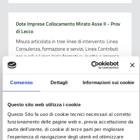
Dote Imprese Collocamento Mirato Asse II - Prov
di Lecco
Misura articolata in tree linee di intervento: Linea
Consulenza, formazione e servizi, Linea Contributi
per ausili e Linea Isola formativa, rivolte a imprese
con sede operativa in Provincia di Lecco e a Enti
Pubblici.
Consenso
Dettagli
Informazioni sui cookie
Scopri di più
Questo sito web utilizza i cookie
Questo Sito fa uso di cookie tecnici necessari al corretto
funzionamento delle pagine web e, previa accettazione da
Dote Imprese Collocamento Mirato Asse II - Prov
parte dell’utente, di cookie di terze parti per migliorare
di Lodi
l’esperienza di navigazione degli utenti ed ottimizzare