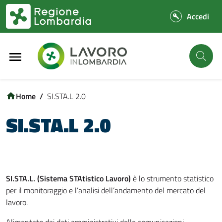
Vai al contenuto principale
Vai al footer
/
SI.STA.L 2.0
SI.STA.L 2.0
SI.STA.L. (Sistema STAtistico Lavoro)
è lo strumento statistico
per il monitoraggio e l’analisi dell’andamento del mercato del
lavoro.