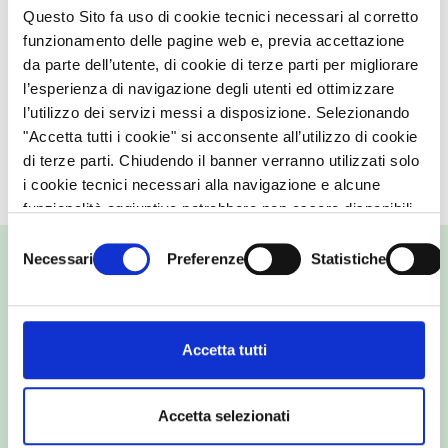
Questo Sito fa uso di cookie tecnici necessari al corretto
funzionamento delle pagine web e, previa accettazione
da parte dell’utente, di cookie di terze parti per migliorare
l’esperienza di navigazione degli utenti ed ottimizzare
l’utilizzo dei servizi messi a disposizione. Selezionando
"Accetta tutti i cookie" si acconsente all’utilizzo di cookie
di terze parti. Chiudendo il banner verranno utilizzati solo
i cookie tecnici necessari alla navigazione e alcune
funzionalità aggiuntive potrebbero non essere disponibili.
Per conoscere i dettagli, consulta la nostra
cookie policy
Selezione
e la nostra
privacy policy
Necessari
Preferenze
Statistiche
del
Il
SI.STA.L.
offre un’ampia gamma di analisi e funzionalità in
consenso
grado di rispondere a diverse esigenze di interrogazione:
andando ad aggiornare e sviluppare ulteriormente la
Accetta tutti
precedente versione, in base all’evoluzione della normativa e
dei meccanismi di organizzazione del mercato del lavoro, si
pone, quindi, come sistema informativo unico a livello regionale
Accetta selezionati
per la lettura del mercato del lavoro.