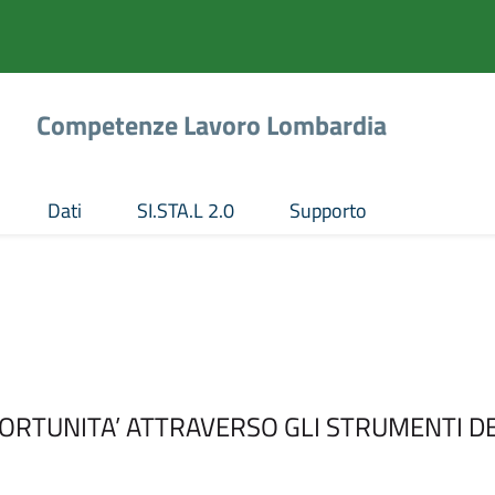
Vai
Vai
al
al
contenuto
footer
principale
Competenze Lavoro Lombardia
Dati
SI.STA.L 2.0
Supporto
ORTUNITA’ ATTRAVERSO GLI STRUMENTI D