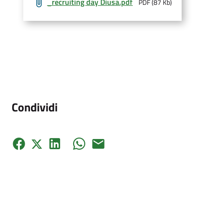
_recruiting day Diusa
.pdf
PDF (87 Kb)
Condividi