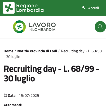
Vai
Vai
al
al
contenuto
footer
principale
/
Notizie Provincia di Lodi
/
Recruiting day - L. 68/99
- 30 luglio
Recruiting day - L. 68/99 -
30 luglio
Data:
15/07/2025
Argomenti: